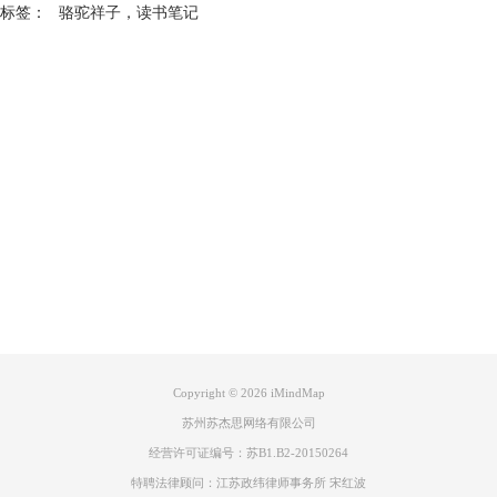
标签：
骆驼祥子
，
读书笔记
Product
Support
About
广告联盟
Copyright © 2026
iMindMap
苏州苏杰思网络有限公司
经营许可证编号：苏B1.B2-20150264
特聘法律顾问：江苏政纬律师事务所 宋红波