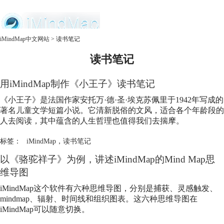
中文官网
iMindMap中文网站
>
读书笔记
读书笔记
首页
产品
购买
用iMindMap制作《小王子》
读书笔记
服务
《小王子》是法国作家安托万·德·圣·埃克苏佩里于1942年写成的
著名儿童文学短篇小说。它清新脱俗的文风，适合各个年龄段的
人去阅读，其中蕴含的人生哲理也值得我们去揣摩。
标签：
iMindMap
，
读书笔记
以《骆驼祥子》为例，讲述iMindMap的Mind Map思
维导图
iMindMap这个软件有六种思维导图，分别是捕获、灵感触发、
mindmap、辐射、时间线和组织图表。这六种思维导图在
iMindMap可以随意切换。