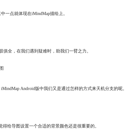
一点就体现在iMindMap描绘上。
虽小五脏俱全，在我们遇到疑难时，助我们一臂之力。
导图
indMap Android版中我们又是通过怎样的方式来天机分支的呢。
其中小编觉得给导图设置一个合适的背景颜色还是很重要的。