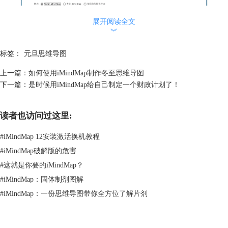
展开阅读全文
︾
图2：弹出的对话框
2.选择好之后，来到元旦思维导图编辑的主页面。选中主题图，选择页面
标签：
元旦思维导图
上方菜单栏“插入——图像文件”，此时会弹出一个选择对话框，找到所需
上一篇：
如何使用iMindMap制作冬至思维导图
要的图片路径，打开所选图片，就完成主题图的更换。
下一篇：
是时候用iMindMap给自己制定一个财政计划了！
读者也访问过这里:
#
iMindMap 12安装激活换机教程
#
iMindMap破解版的危害
#
这就是你要的iMindMap？
#
iMindMap：固体制剂图解
图3：“插入——图像文件”选项
#
iMindMap：一份思维导图带你全方位了解片剂
3.因为主题是元旦，小编想让主题图更贴合元旦，所以将元旦思维导图的
主题图替换成元旦相关的主题图案。图片中已经有中心词“元旦”两字，所