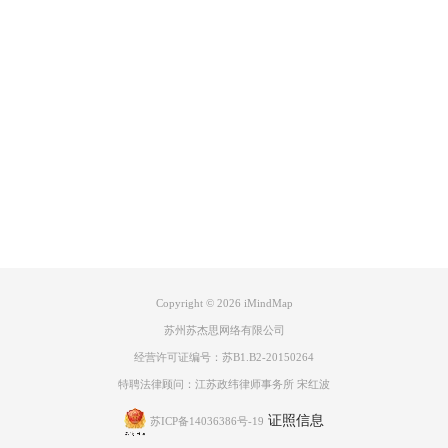
以小编要将“中心主题”字样删除。选中主题图，左键点击文本框，进入文
本框编辑界面，将字样删除。
Product
Support
About
图4：文本框编辑界面
广告联盟
Copyright © 2026
iMindMap
苏州苏杰思网络有限公司
经营许可证编号：苏B1.B2-20150264
特聘法律顾问：江苏政纬律师事务所 宋红波
证照信息
苏ICP备14036386号-19
图5：删除后字样后的图片