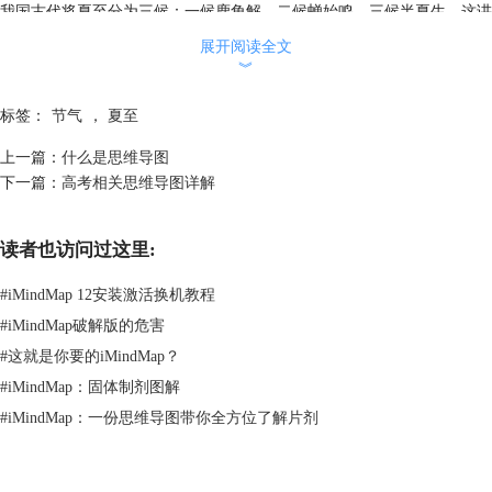
我国古代将夏至分为三候：一候鹿角解，二候蝉始鸣，三候半夏生。这讲
的是夏至日阴气生而阳气始衰，阳性的鹿角开始脱落；雄性的知了在夏至
展开阅读全文
后因感阴气之生便鼓翼而鸣；半夏是一种喜阴的药草，在仲夏的沼泽地或
︾
水田中出生。
也就是说，在炎热的夏至期，一些喜阴的生物开始出生活动，喜阳的生物
标签：
节气
，
夏至
则在衰退。
上一篇：
什么是思维导图
2.天气
下一篇：
高考相关思维导图详解
读者也访问过这里:
#
iMindMap 12安装激活换机教程
图片3：夏至的天气
#
iMindMap破解版的危害
#
这就是你要的iMindMap？
夏至以后地面受热强烈，空气对流旺盛，经常会出现降雨天气，全国大部
#
iMindMap：固体制剂图解
分地区都会处于“雷雨期”。
多地的暴雨天气会显著增加，这其中又多有雷阵雨，因此有“夏雨隔田
#
iMindMap：一份思维导图带你全方位了解片剂
坎”的说法，同时也因易发暴雨而容易出现洪涝灾害。
在江淮地区，夏至后正是梅子黄熟的时候，空气湿度大，食物易腐坏，所