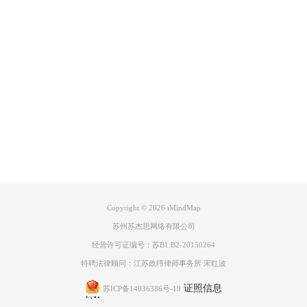
以要注意不要吃生冷过餐食物，注意肠道卫生。
在天文学上，夏至是北半球夏天的开始，民间有“夏至不过不热”的说法，
夏至过后，将进入高温天气，这一天并不是一年中最热的时候，但大多地
Product
区的一年最高温都出现在夏至后。
三、习俗
Support
About
图片4：夏至的习俗
广告联盟
夏至这一日的习俗有很多，较常见的就是“冬至馄饨夏至面”，夏至这一天
很多地方都会吃新麦做的面食；由于夏至时值农作物收，有些地方会进行
一些祭祀活动来庆祝丰收、祭祀祖先；在南方，还会在夏至这一天称量体
Copyright © 2026
iMindMap
重看是否增加。
苏州苏杰思网络有限公司
四、养生习惯
经营许可证编号：苏B1.B2-20150264
特聘法律顾问：江苏政纬律师事务所 宋红波
证照信息
苏ICP备14036386号-19