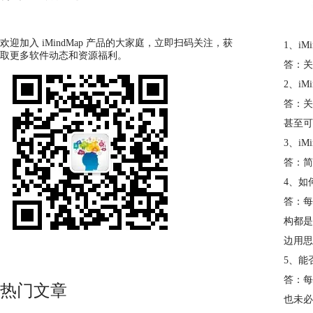
欢迎加入 iMindMap 产品的大家庭，立即扫码关注，获
1、i
取更多软件动态和资源福利。
答：关
2、i
答：关
甚至可
3、i
答：简
4、如
答：每
构都是
边用思
5、能
答：每
热门文章
也未必