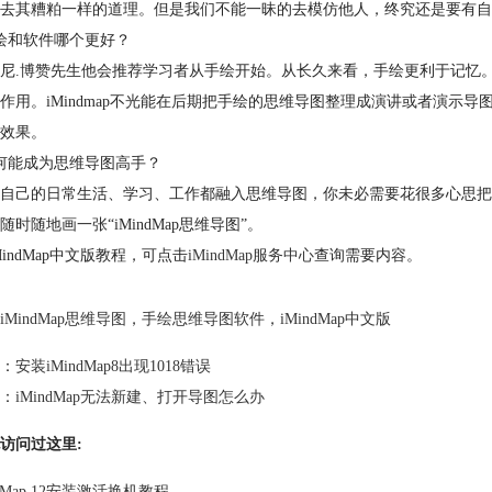
去其糟粕一样的道理。但是我们不能一昧的去模仿他人，终究还是要有自
绘和软件哪个更好？
尼.博赞先生他会推荐学习者从手绘开始。从长久来看，手绘更利于记忆
作用。iMindmap不光能在后期把手绘的思维导图整理成演讲或者演示
效果。
何能成为思维导图高手？
自己的日常生活、学习、工作都融入思维导图，你未必需要花很多心思把这些
随时随地画一张“iMindMap思维导图”。
MindMap中文版教程，可点击
iMindMap服务中心
查询需要内容。
iMindMap思维导图
，
手绘思维导图软件
，
iMindMap中文版
：
安装iMindMap8出现1018错误
：
iMindMap无法新建、打开导图怎么办
访问过这里:
ndMap 12安装激活换机教程