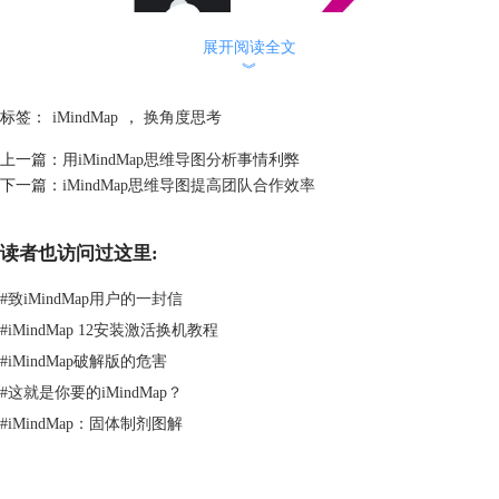
展开阅读全文
︾
标签：
iMindMap
，
换角度思考
上一篇：
用iMindMap思维导图分析事情利弊
下一篇：
iMindMap思维导图提高团队合作效率
下一步，开始头脑风暴。用你的方法，通过每一个观点，丰富你的问题，
读者也访问过这里:
如：
什么因素对这个人是重要的？
#
致iMindMap用户的一封信
他们的需求与我的不同吗？
#
iMindMap 12安装激活换机教程
这些人如何应对不同的挑战？
他们如何描述这个问题？
#
iMindMap破解版的危害
在你的脑海中添加分支到你的头脑地图上的想法，每一个分支使用一个关
#
这就是你要的iMindMap？
键字。关键词会在你的大脑中触发联想，引发新的想法。思维导图将绘制
#
iMindMap：固体制剂图解
出想法，确保你探索所有的途径。一定要强调每个人如何处理这个问题的
相似性和差异性。使用iMindMap的关系箭头之间画你的想法联系和深入
了解如何影响他人的观点。