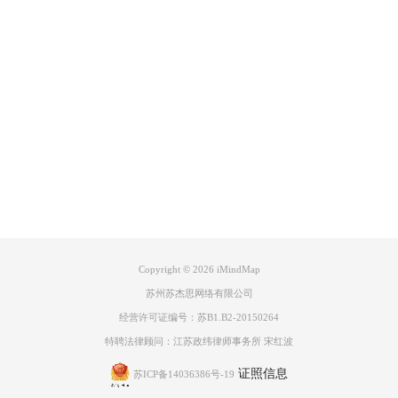
步骤3：产生新的想法
Product
Support
About
广告联盟
Copyright © 2026
iMindMap
如果你已经用尽了所有的可能性，反思你的发现，并用它们来为你的问题
苏州苏杰思网络有限公司
产生新的和富有想象力的想法。问自己：
经营许可证编号：苏B1.B2-20150264
这个人会有什么样的想法和方法？
特聘法律顾问：江苏政纬律师事务所 宋红波
他们可能采取什么行动？
证照信息
他们的方法能在我的情况下工作吗？
苏ICP备14036386号-19
当你在每一个视点周围产生新的想法时更新你的思维导图。一个心灵地图