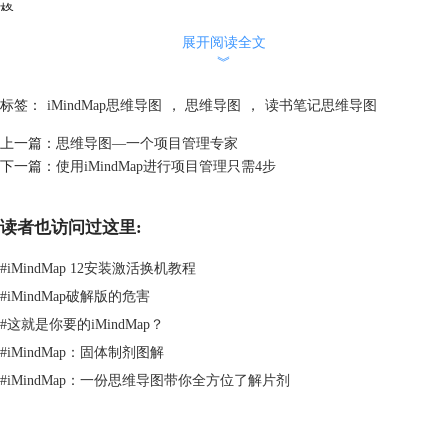
格。
6、帮助自己深入阅读，要阅读的时更加关注重点。在完成思维导图笔记
展开阅读全文
的过程中，整理归纳书的要点，梳理书中的整理框架。当整理完书的要点
︾
之后，再从整体上来考虑全书的结构是否合理，按照对书的理解，从整体
角度，对内容进行从新排列组合，让这些内容更清晰、更有逻辑性。
标签：
iMindMap思维导图
，
思维导图
，
读书笔记思维导图
7、做为自己进步的证据而存在。只要完笔记之后，可以保留起来。当你
上一篇：
思维导图—一个项目管理专家
对某一方面有了更为深入的思考和了解之后，你再回过头看看当初做的思
下一篇：
使用iMindMap进行项目管理只需4步
维导图，经常会发现当初的无知和浅薄。现在看自己几年前做的思维导
图，能很容易看出来当时所关注的内容和现在的差距所在。
8、扩大影响力，吸引同好。如果你能坚持针对某一个主题完成10本书以
读者也访问过这里:
上的读书笔记思维导图，分享而让你得到更多，坚持时间越长，收获越
多。
#
iMindMap 12安装激活换机教程
9、思维导图只是一种浅阅读，并不能完全代替读书。
#
iMindMap破解版的危害
10、帮助你找工作。当你自己形成一个主题阅读或笔记并分享出来，然后
#
这就是你要的iMindMap？
在简历中附上一个短链接，说明这些是我读过的书和笔记，平时使用思维
#
iMindMap：固体制剂图解
导图的方式进行分享。HR可以通过这些笔记对你有更为深入的了解，你
的阅读记录也是展现自己能力的方式之一，不管你是学生还是有经验的职
#
iMindMap：一份思维导图带你全方位了解片剂
场人士，这都是一个非常不错的方式和技巧。这一条对于IT或互联网公司
的技术类人才非常的适用，有人用过，效果不错。
更多的iMindMap思维导图操作技巧可以点击
iMindMap中文版教程
查询需