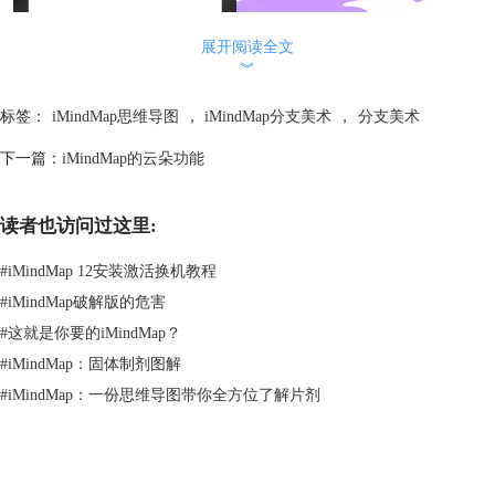
展开阅读全文
︾
标签：
iMindMap思维导图
，
iMindMap分支美术
，
分支美术
顺变一说，在选择主题时，选中中心主题是无用的哦。怎么样看了这个是
下一篇：
iMindMap的云朵功能
不是觉得iMindMap思维导图的手绘功能很赞。
想要知道更多的关于iMindMap思维导图的信息可以去
服务中心
查找。
读者也访问过这里:
#
iMindMap 12安装激活换机教程
#
iMindMap破解版的危害
#
这就是你要的iMindMap？
#
iMindMap：固体制剂图解
#
iMindMap：一份思维导图带你全方位了解片剂