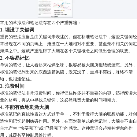
常用的草拟法和笔记法存在四个严重弊端：
1. 埋没了关键词
重要的想法应当是由关键词来表述的。但在标准笔记法中，这些关键词经
常出现在不同的页码上，淹没在一大堆相对不重要、甚至毫不相关的词汇
海洋之中。这就严重阻碍了大脑在各个关键概念之间做出合理的联想。
2. 不容易记忆
单调的笔记，让人看起来枯燥乏味，很容易被大脑所拒绝或遗忘。另外，
标准的笔记列出来的东西连篇累牍，没完没了，重点不突出，脉络不清
晰，也很难记住。
3. 浪费时间
标准的笔记法非常浪费时间，你得记住许多并不重要的内容，还得阅读大
量的材料，再从中寻找关键词，这必然耗费大量的时间和精力。
4. 不能有效地刺激大脑
标准笔记的直线性表达方式过于单一，不利于发挥大脑的联想功能，对创
造性和记忆起到妨碍作用。另外，在面对菜单式的笔记时，大脑会不由自
主地产生 “快要完了”或“已经完了”的感觉。这种意识会起精神懈怠的作
用，减缓甚至抑制思维过程。