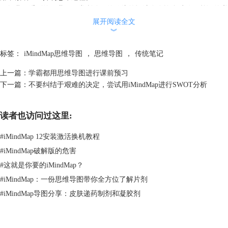
正如我们看到的，我们平常所使用的传统笔记法存在许多缺陷。单调的书
写格式以及直线性的表达方式，无助于提高学习者的记忆力和发挥其创造
展开阅读全文
︾
力。
与传统笔记相比，思维导图对我们的记忆和学习产生的关键作用有：
标签：
iMindMap思维导图
，
思维导图
，
传统笔记
1．只记忆相关的词可以节省时间：50%到95%；
2．只读相关的词可节省时时间：90%多；
上一篇：
学霸都用思维导图进行课前预习
3．复习思维导图笔记可节省时间：90%多；
下一篇：
不要纠结于艰难的决定，尝试用iMindMap进行SWOT分析
4．不必在不需要的词汇中寻找关键词可省时间：90%；
5．集中精力于真正的问题；
6．重要的关键词更为显眼；
读者也访问过这里:
7．关键词并列在时空之中，可灵活组合，改善创造力和记忆力；
#
iMindMap 12安装激活换机教程
8．易于在关键词之间产生清晰合适的联想；
9．做思维导图的时候，人会处在不断有新发现和新关系的边缘，鼓励思
#
iMindMap破解版的危害
想不间断和无穷尽地流动；
#
这就是你要的iMindMap？
10．大脑不断地利用其皮层技巧，起来越清醒，越来越愿意接受新事物。
#
iMindMap：一份思维导图带你全方位了解片剂
还有更多理由证据来等你补充，更多iMindMap思维导图操作技巧，可点
#
iMindMap导图分享：皮肤递药制剂和凝胶剂
击
iMindMap中文版教程
查询需要内容。