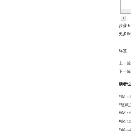
步骤五
更多i
标签：
上一篇
下一篇
读者也
#
iMi
#
这就是
#
iMi
#
iM
#
iM