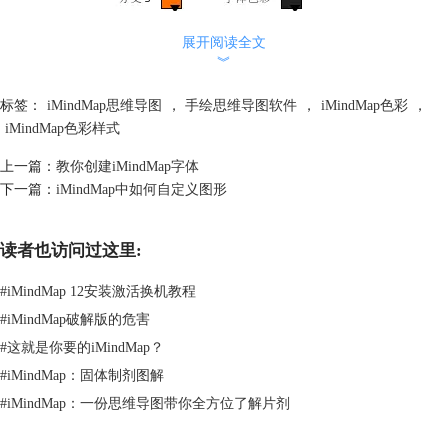
展开阅读全文
︾
标签：
iMindMap思维导图
，
手绘思维导图软件
，
iMindMap色彩
，
iMindMap色彩样式
上一篇：
教你创建iMindMap字体
下一篇：
iMindMap中如何自定义图形
我们设置好后对新建的iMindMap色彩样式进行命名，最后点击保存。那
读者也访问过这里:
么当我们再回到导图时就可以使用该色彩样式啦。
想要知道更多的iMindMap操作技巧可以点击
服务中心
。
#
iMindMap 12安装激活换机教程
#
iMindMap破解版的危害
#
这就是你要的iMindMap？
#
iMindMap：固体制剂图解
#
iMindMap：一份思维导图带你全方位了解片剂