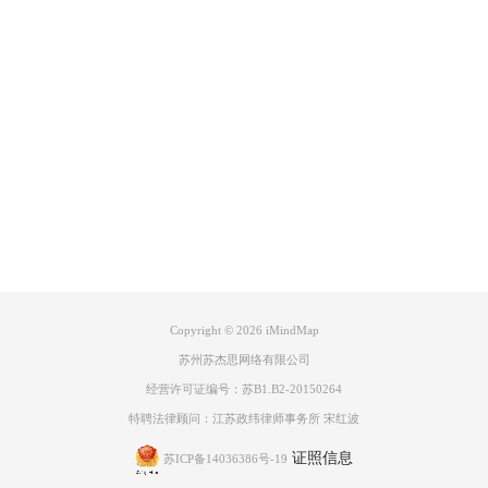
Product
Support
About
广告联盟
Copyright © 2026
iMindMap
苏州苏杰思网络有限公司
经营许可证编号：苏B1.B2-20150264
特聘法律顾问：江苏政纬律师事务所 宋红波
图4：对分支进行添加删除以及添加内容
证照信息
苏ICP备14036386号-19
我在这里对模板中给出的分支进行了简化，然后在objectives后添加的是
solve the problem 、get promoted 、get good results，在plenary中，aim后添