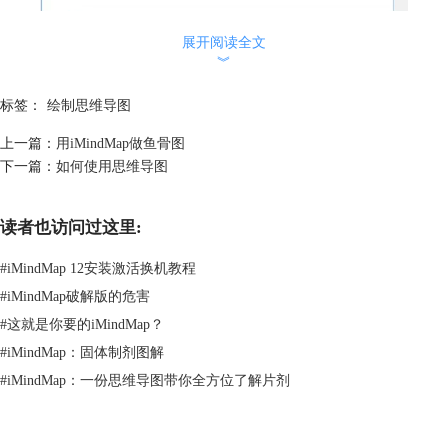
图2：模板中Lesson Planner的思维导图
展开阅读全文
︾
从模板中可以看出从中心导出了7个分支（信息、目标、全会、讨论活
动、资源、评价）。如果需要添加同级分支或下一级分支的话，点击红色
标签：
绘制思维导图
+即可，如果模板给出的分支多余计划使用的，删掉多余的分支即可。
上一篇：
用iMindMap做鱼骨图
下一篇：
如何使用思维导图
读者也访问过这里:
#
iMindMap 12安装激活换机教程
#
iMindMap破解版的危害
#
这就是你要的iMindMap？
图3：在iMindMap模板中添加分支
#
iMindMap：固体制剂图解
蓝色十字上方的省略号可以实现转换为分支框，绘制箭头号，打开格式化
#
iMindMap：一份思维导图带你全方位了解片剂
面板，整理，插入分界线，拖放等功能。红色十字可以继续添加分支，黄
色方框可以添加同一主题的分支线和分支框。