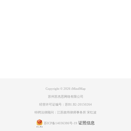
Product
Support
5、点击下一个，红色是技能较差的，我们填上如下内容：
About
广告联盟
Copyright © 2026
iMindMap
苏州苏杰思网络有限公司
经营许可证编号：苏B1.B2-20150264
特聘法律顾问：江苏政纬律师事务所 宋红波
证照信息
苏ICP备14036386号-19
6、点击下一个，最后是琥珀色，这里就不详细说了，点击完成，就会自