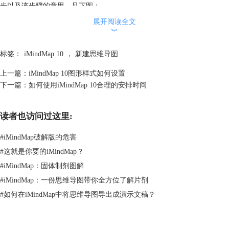
步以及该步骤的意思，见下图：
展开阅读全文
︾
标签：
iMindMap 10
，
新建思维导图
上一篇：
iMindMap 10图形样式如何设置
下一篇：
如何使用iMindMap 10合理的安排时间
读者也访问过这里:
按照要求在上图框中写上主题名称，点击下一个。
#
iMindMap破解版的危害
4、出现的是绿色分支的详细信息，这是优势，成就关键，及熟练的技
#
这就是你要的iMindMap？
能，如下图：
#
iMindMap：固体制剂图解
#
iMindMap：一份思维导图带你全方位了解片剂
#
如何在iMindMap中将思维导图导出成演示文稿？