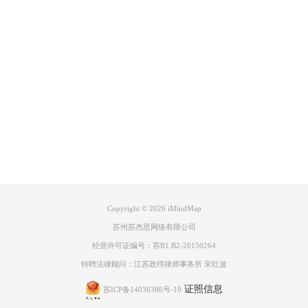
Product
Support
About
接下来是红色，表示了个人技能较差、领域弱点以及不满意的地方。
广告联盟
Copyright © 2026
iMindMap
苏州苏杰思网络有限公司
经营许可证编号：苏B1.B2-20150264
特聘法律顾问：江苏政纬律师事务所 宋红波
证照信息
苏ICP备14036386号-19