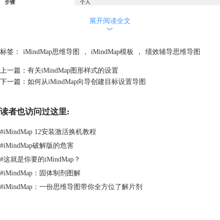
展开阅读全文
︾
标签：
iMindMap思维导图
，
iMindMap模板
，
绩效辅导思维导图
上一篇：
有关iMindMap图形样式的设置
下一篇：
如何从iMindMap向导创建目标设置导图
读者也访问过这里:
#
iMindMap 12安装激活换机教程
第二步骤是iMindMap基于交通灯系统，来对个人进行的一个优劣势分
#
iMindMap破解版的危害
析。首先是绿色，这是优势、成就、及熟练技能的展示。
#
这就是你要的iMindMap？
#
iMindMap：固体制剂图解
#
iMindMap：一份思维导图带你全方位了解片剂