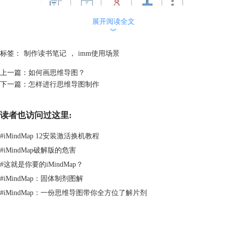
展开阅读全文
︾
标签：
制作读书笔记
，
imm使用场景
上一篇：
如何画思维导图？
图2：输入关键字
下一篇：
怎样进行思维导图制作
3.在新添加的文本框中我们可以输入全文的中心句子。再点击新的文本
框，再出现的工具栏中，我们可以点击图三中标识出来的符号，选择更换
读者也访问过这里:
分支的样式。
#
iMindMap 12安装激活换机教程
#
iMindMap破解版的危害
#
这就是你要的iMindMap？
#
iMindMap：固体制剂图解
#
iMindMap：一份思维导图带你全方位了解片剂