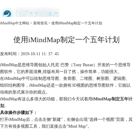
中文官网
iMindMap中文网站
>
新闻资讯
> 使用iMindMap制定一个五年计划
首页
使用iMindMap制定一个五年计划
产品
购买
服务
发布时间：2019-10-11 11: 37: 45
iMindMap是思维导图创始人托尼·巴赞（Tony Buzan）开发的一个思维导
图软件，它的界面清爽,排版布局一目了然，操作简单，功能强大。
在iMindMap中可以绘制思维导图、鱼骨图、二维图、树形图、逻辑图、
组织结构图等，iMindMap还是一款拥有3D视图的思维导图软件，它能以
动画的形式展示你的观点。
iMindMap有这么多强大的功能，那我们今天试着用
iMindMap制定五年计
划
。
具体操作步骤如下：
打开iMindMap后，点击左侧“新建”，右侧会出现“选择一个视图”页面，其
下方有很多视图工具，我们直接点击“Mind Map”。