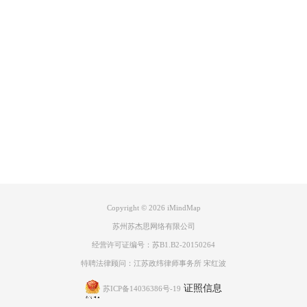
区分重要程度。
例如我制定的
五年计划
主要分为
知识管理、健康管理、人际关系处理、旅
行规划和家庭生活
。这个分类较为全面，基本上囊括了生活的方方面面。
Product
知识管理
中主要写了在以后五年中我要学习的东西，主要是语言的学习和
哲学方面的学习。而在
健康管理
上面，分的更加详细，可见健康管理是未
来五年最重要的事情。
人际关系处理
上面，写的较为简单，主要以交到知
Support
心好友为目标。
旅游规划
只确定了未来五年旅行的大致方向，具体的旅游规划可以慢慢制
About
定。最后的
家庭生活
方面，最重要的就是解决单身问题。
广告联盟
Copyright © 2026
iMindMap
苏州苏杰思网络有限公司
经营许可证编号：苏B1.B2-20150264
特聘法律顾问：江苏政纬律师事务所 宋红波
图4：用iMindMap制定的五年计划
证照信息
苏ICP备14036386号-19
规划是个人制定的长远的发展计划，一份好的规划能够让人向着目标不断