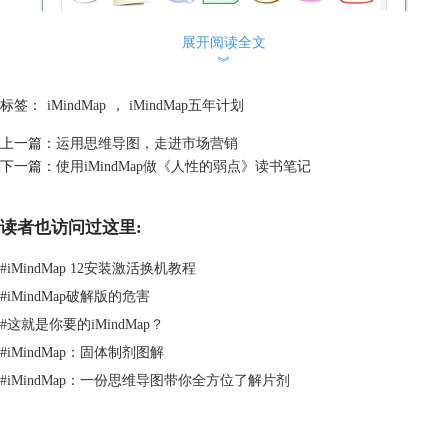
展开阅读全文
︾
标签：
iMindMap
，
iMindMap五年计划
图2：iMindMap中的“选择你的核心想法”页面
上一篇：
运用思维导图，走进市场营销
下一篇：
使用iMindMap做《人性的弱点》读书笔记
点击“开始”后，页面变成中间有着“中心主题”四个字的大幕布，输入核心
思想，选择分支绘图工具就可以在这块幕布上进行创作了。
读者也访问过这里:
#
iMindMap 12安装激活换机教程
#
iMindMap破解版的危害
#
这就是你要的iMindMap？
#
iMindMap：固体制剂图解
#
iMindMap：一份思维导图带你全方位了解片剂
图3：在iMindMap中开始绘制思维导图
在iMindMap，可以随意增加分支，也可以按自己的原则更改分支颜色以