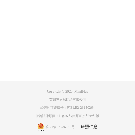
Product
Support
About
广告联盟
Copyright © 2026
iMindMap
苏州苏杰思网络有限公司
完成信息填写后点击注册，如若信息填写没有问题，将会注册成功，信息
经营许可证编号：苏B1.B2-20150264
有误的则需要根据提醒进行修改。
特聘法律顾问：江苏政纬律师事务所 宋红波
注册成功后则会跳出激活iMindMap成功的提示窗口，点击继续则可以正
式进行使用了。
证照信息
苏ICP备14036386号-19