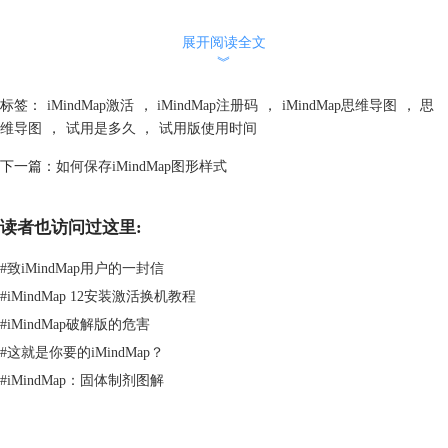
展开阅读全文
︾
标签：
iMindMap激活
，
iMindMap注册码
，
iMindMap思维导图
，
思
维导图
，
试用是多久
，
试用版使用时间
下一篇：
如何保存iMindMap图形样式
读者也访问过这里:
#
致iMindMap用户的一封信
#
iMindMap 12安装激活换机教程
#
iMindMap破解版的危害
#
这就是你要的iMindMap？
在请求免费试用框内填写信息，用于注册。打*号的则为必填信息。
#
iMindMap：固体制剂图解