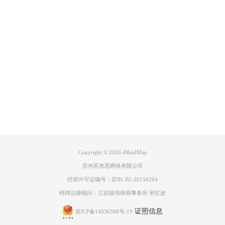
Product
Support
About
为了使画出的思维导图更有层次感且更加美观，我们可以给分支添加色
广告联盟
彩。细心的同学应该发现了，从中心主题出发的每个分支都拥有一种颜
色，并且从该分支出发的所有颜色都同该颜色相同，如下图所示：
Copyright © 2026
iMindMap
苏州苏杰思网络有限公司
经营许可证编号：苏B1.B2-20150264
特聘法律顾问：江苏政纬律师事务所 宋红波
证照信息
苏ICP备14036386号-19