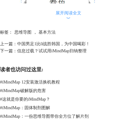
展开阅读全文
︾
标签：
思维导图
，
基本方法
接下来就应该是从该中心主题引出的分支内容，即如何画分支。在中心主
上一篇：
中国男足1比0战胜韩国，为中国喝彩！
题中我们可以看到两个同心圆，鼠标点击红色的圆可以添加分支触手，点
下一篇：
信息过载？试试用iMindMap归纳整理
击黄色的圆可以添加分支框。添加分支的快捷方式是“enter”键。
读者也访问过这里:
#
iMindMap 12安装激活换机教程
#
iMindMap破解版的危害
#
这就是你要的iMindMap？
就像大树一样，光有枝桠是不行的，还要有绿叶来装饰。对于思维导图来
#
iMindMap：固体制剂图解
说就是需要有“关键词”来装饰丰富分支。添加关键词的方法很简单，只需
#
iMindMap：一份思维导图带你全方位了解片剂
选中需要添加关键词的分支然后鼠标双击就会弹出添加文字的窗口，如下
图所示：