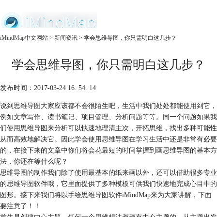
中文官网
iMindMap中文网站
>
新闻资讯
> 学会思维导图，你只需明白这几步？
首页
学会思维导图，你只需明白这几步？
产品
购买
服务
发布时间：2017-03-24 16: 54: 14
说到
思维导图
大家应该都不会很陌生吧，生活中我们处处都能使用到它，
例如文章写作、读书笔记、项目管理、分析问题等等。同一个问题如果我
们使用思维导图来分析可以快速地理清主次，开拓思维，找出多种可能性
从而高效地解决它。因此学会使用思维导图在学习生活中还是非常有必要
的，在接下来的文章中你们将会花最短的时间掌握到画思维导图的基本方
法，你还在等什么呢？
思维导图的制作我们除了使用最基本的纸来画以外，还可以借助很多专业
的思维导图软件哦，它里面提供了多种模板可供我们快速地完成心目中的
图形。接下来我们将以手绘思维导图软件iMindMap来为大家讲解，下面
要注意了！！
首先是创建中心主题。任何一个思维想法都都有中心主题的，从主题出发