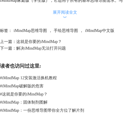
iMindMap家庭版（学生版），它适用于所有的基本思维导图需求。与
Microsoft Office高水平整合，从而可以允许输出思维导图到各种各样的文
展开阅读全文
件格式中。
︾
iMindMap旗舰版，是一套完整的工具，为你提供所有极限功能，包括音
频处理、完全整合的展示功能，以及项目管理模式。
标签：
iMindMap思维导图
，
手绘思维导图
，
iMindMap中文版
iMindMap旗舰升级版，在包含了旗舰版的所有功能并且增加了强大的额
外资源，将加速你对思维导图进程、历史、工作原理的理解，特别是可以
上一篇：
这就是你要的iMindMap？
教你如何来应用它。
下一篇：
解决iMindMap无法打开问题
iMindMap思维导图支持的14种语系：
中文（简体）
读者也访问过这里:
中文（繁体）
丹麦语
#
iMindMap 12安装激活换机教程
俄语
#
iMindMap破解版的危害
德语
意大利语
#
这就是你要的iMindMap？
日语
#
iMindMap：固体制剂图解
法语
#
iMindMap：一份思维导图带你全方位了解片剂
波兰语
英语
美式英语