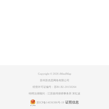
荷兰语
西班牙语
Product
葡萄牙文
iMindMap支持的系统平台：
Mac、iOS、Windows、Linux、Android都有相应版本，软件界面和功能完
Support
全相同，操作简单功能完备。如果你用的是iphone手机或者是ipad平板电
脑，那么你就可以随时随地的用iMindMap来记录你的灵感和你的想法。
更多iMindMap中文版教程，可点击
iMindMap服务中心
查询需要内容。
About
广告联盟
Copyright © 2026
iMindMap
苏州苏杰思网络有限公司
经营许可证编号：苏B1.B2-20150264
特聘法律顾问：江苏政纬律师事务所 宋红波
证照信息
苏ICP备14036386号-19