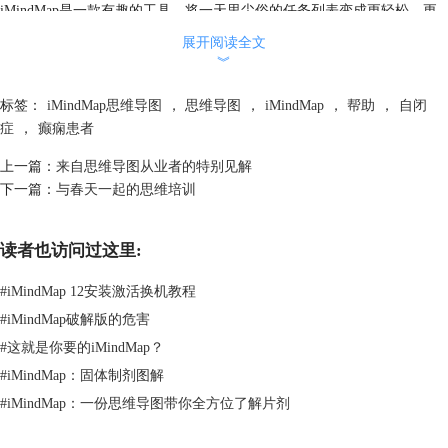
iMindMap是一款有趣的工具，将一天里尘俗的任务列表变成更轻松、更
有趣的事情，此外，iMindMap替代了成堆的松散纸张，能够可靠地归档
展开阅读全文
所有重要的日常细节。对患有不可控制癫痫的Vix来说，就跟癫痫会让她
︾
忘记部分日常细节和未来计划一样重要。
“我和哥哥发现，使用iMindMap画出日常细节，能够让我们轻松、无压力
标签：
iMindMap思维导图
，
思维导图
，
iMindMap
，
帮助
，
自闭
地理解每天的生活，简单的文字提示和有趣的彩色图像对于记忆非常有帮
症
，
癫痫患者
助，无需使用任何单词。此外，我们还通过减少曾用于无穷无尽的时间线
上一篇：
来自思维导图从业者的特别见解
和备注的纸张来保存树状图”。
下一篇：
与春天一起的思维培训
如果你对文中提到的iMindMap思维导图感兴趣，可通过
http://www.imindmap.cc/xiazai.html
下载免费试用7天，亲自体验iMindMap
的好处。
读者也访问过这里:
更多关于iMindMap思维导图的内容，请点击
iMindMap中文教程
，检索对
您有用的信息。
#
iMindMap 12安装激活换机教程
#
iMindMap破解版的危害
#
这就是你要的iMindMap？
#
iMindMap：固体制剂图解
#
iMindMap：一份思维导图带你全方位了解片剂