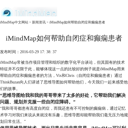
中文官网
iMindMap中文网站
>
新闻资讯
> iMindMap如何帮助自闭症和癫痫患者
首页
iMindMap如何帮助自闭症和癫痫患者
产品
购买
服务
发布时间：2016-03-29 17: 38: 37
iMindMap
常被当作项目管理和组织的数字化平台谈论，但其固有的技术
特征并不仅限于此，能够体现这一点的比较好的例子就是iMindMap用来
帮助自闭症和癫痫患者的方法，Vix和Chris（自闭症和癫痫患者）通过
ThinkBuzan向人们讲述了思维导图如何帮助他们，今天我们一起来感受他
们的故事。
“思维导图给我和我的哥哥带来了太多的好处，它帮助我们解决
问题、规划并克服一些自闭症障碍。”
“我和哥哥都患有高度自闭症，而我还患有不可控制的癫痫病，通过记忆
术学习对我们来说从来就没有乐趣，思维导图却能帮助我们毫无压力地规
划日常生活。”