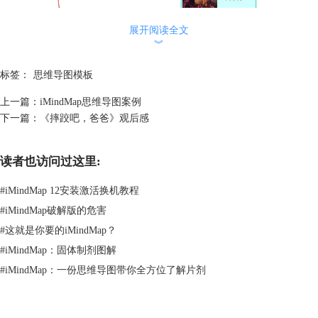
展开阅读全文
︾
标签：
思维导图模板
上一篇：
iMindMap思维导图案例
下一篇：
《摔跤吧，爸爸》观后感
算下来也有5年多的时间的呢，恩爱不减当年。贾乃亮说过：她是世上少
有的好女孩，今生能做我的女朋友，我是何等的幸福，她决定用她最宝贵
读者也访问过这里:
的青春陪我一起努力一起成长，我看在眼里放在心里冥冥中，我的肩膀上
扛起了如此厚重的使命，我要用尽我所有的一切来让她幸福她的眼神看穿
#
iMindMap 12安装激活换机教程
了我的心灵，她的安静是艺术品， 她的微笑点亮了我的生命，她怀揣着
#
iMindMap破解版的危害
一颗善良无私的心悄悄的走进了我的世界初次见面，我语无伦次，她说我
手机好看我竟不受控制的拿起手机差点放火锅里涮了我用所有的胆量对她
#
这就是你要的iMindMap？
说了一句“给你拍张照吧”也许这辈子我只能和她说这么一话心里暗嘲自
#
iMindMap：固体制剂图解
己，笨的可以！但手机上却永远留下了我眼中画面。哎呀嘛呀，玛丽苏的
#
iMindMap：一份思维导图带你全方位了解片剂
爱情格言啊！除了他们，娱乐圈还是有很多这样的模范夫妻的嘛，像袁泉
他们，iMindMap（
http://www.imindmap.cc/
）带你走进他们的世界，来看
看吧。