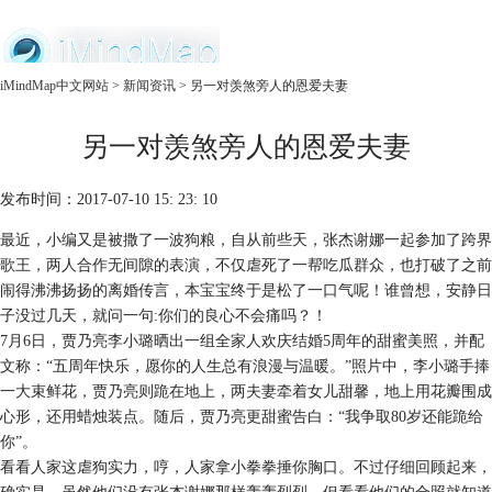
中文官网
iMindMap中文网站
>
新闻资讯
> 另一对羡煞旁人的恩爱夫妻
首页
另一对羡煞旁人的恩爱夫妻
产品
购买
服务
发布时间：2017-07-10 15: 23: 10
最近，小编又是被撒了一波狗粮，自从前些天，张杰谢娜一起参加了跨界
歌王，两人合作无间隙的表演，不仅虐死了一帮吃瓜群众，也打破了之前
闹得沸沸扬扬的离婚传言，本宝宝终于是松了一口气呢！谁曾想，安静日
子没过几天，就问一句:你们的良心不会痛吗？！
7月6日，贾乃亮李小璐晒出一组全家人欢庆结婚5周年的甜蜜美照，并配
文称：“五周年快乐，愿你的人生总有浪漫与温暖。”照片中，李小璐手捧
一大束鲜花，贾乃亮则跪在地上，两夫妻牵着女儿甜馨，地上用花瓣围成
心形，还用蜡烛装点。随后，贾乃亮更甜蜜告白：“我争取80岁还能跪给
你”。
看看人家这虐狗实力，哼，人家拿小拳拳捶你胸口。不过仔细回顾起来，
确实是，虽然他们没有张杰谢娜那样轰轰烈烈，但看看他们的合照就知道