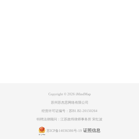
人生赢家是什么，得了影帝？娶了林志玲？当了国家主席？不过就算是往
小的说，考试考得好，或者追个班花什么的也都是人生赢家，只要自己不
觉得虚度光阴就好。像这样平平淡淡，相爱一生就很好。
Product
如果你想学习更多关于iMindMap关键的使用知识和技巧，欢迎点击
iMindMap教程
免费查询。
Support
About
广告联盟
Copyright © 2026
iMindMap
苏州苏杰思网络有限公司
经营许可证编号：苏B1.B2-20150264
特聘法律顾问：江苏政纬律师事务所 宋红波
证照信息
苏ICP备14036386号-19