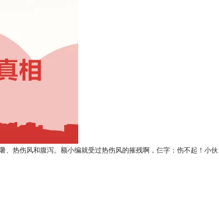
中暑、热伤风和腹泻。额小编就受过热伤风的摧残啊，仨字：伤不起！小伙