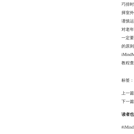
巧排时
择室
谨慎运
对老年
一定要
的原则
iMi
教程
查
标签：
上一篇
下一篇
读者也
#
iMi