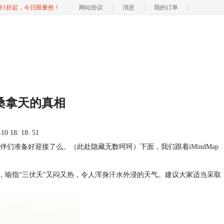
软件1折起，今日限量抢！
网站协议
消息
我的订单
析桑拿天的真相
 18: 18: 51
伴们准备好迎接了么。（此处隐藏无数呵呵）下面，我们跟着
iMindMap
词，喻指“三伏天”又闷又热，令人浑身汗水外浸的天气。建议大家适当采取