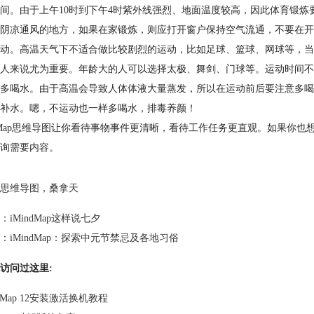
间。由于上午10时到下午4时紫外线强烈、地面温度较高，因此体育锻
外阴凉通风的地方，如果在家锻炼，则应打开窗户保持空气流通，不要在开
动。高温天气下不适合做比较剧烈的运动，比如足球、篮球、网球等，当
人来说尤为重要。年龄大的人可以选择太极、舞剑、门球等。运动时间不
多喝水。由于高温会导致人体体液大量蒸发，所以在运动前后要注意多喝水
补水。嗯，不运动也一样多喝水，排毒养颜！
ndMap思维导图让你看待事物事件更清晰，看待工作任务更直观。如果你也想
询需要内容。
思维导图
，
桑拿天
：
iMindMap这样说七夕
：
iMindMap：探索中元节禁忌及各地习俗
访问过这里:
ndMap 12安装激活换机教程