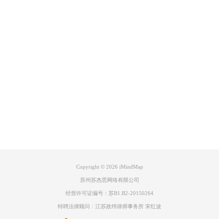
Product
Current Time Indicator（当前时间指示器）会自动将过期日期变成灰色，
如果你已经分配了图标到某个任务，而它的完成日期已经过了，那么它的
彩色图标将（针对灰色）突出显示，晒出已经过期的所有任务。清晰地可
Support
视化概述主要职责，很容易评估自己的时间都在哪些地方充分利用起来
了。
About
轻松统一和归类任务
时间导图视图具有和其他iMindMap视图一样附件功能。附件（例如文本
备注、网页链接、文件和文档等）能在项目需要添加额外细节的时候起到
广告联盟
重要作用。此外，你可以使用全新的“标签”功能将任务分配给团队或个
人。通过使用自己选择的标签过滤项目，可以快速找到所需的信息。利
用“图像&图标库”自定义项目，甚至还可以上传自己的图像&图标。
Copyright © 2026
iMindMap
苏州苏杰思网络有限公司
经营许可证编号：苏B1.B2-20150264
特聘法律顾问：江苏政纬律师事务所 宋红波