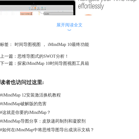
展开阅读全文
︾
标签：
时间导图视图
，
iMindMap 10最终功能
上一篇：
思维导图式的SWOT分析！
下一篇：
探索iMindMap 10时间导图视图工具箱
轻松追踪任务进度
为项目设置自定义开始日期和持续时间，出现意想不到的变化时，使用
Time Scale Option（时间范围选项）调整它们。任务状态系统允许分配彩
读者也访问过这里:
色图标到任务，突出显示哪些任务已经开始、延期或完成，你只需看一眼
就能知道你的项目是否正按计划进行，还可以查看关键日期和截止日期。
#
iMindMap 12安装激活换机教程
#
iMindMap破解版的危害
#
这就是你要的iMindMap？
#
iMindMap导图分享：皮肤递药制剂和凝胶剂
#
如何在iMindMap中将思维导图导出成演示文稿？