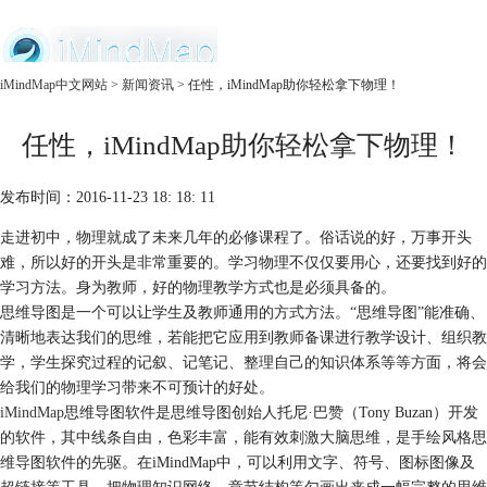
中文官网
iMindMap中文网站
>
新闻资讯
> 任性，iMindMap助你轻松拿下物理！
首页
任性，iMindMap助你轻松拿下物理！
产品
购买
服务
发布时间：2016-11-23 18: 18: 11
走进初中，物理就成了未来几年的必修课程了。俗话说的好，万事开头
难，所以好的开头是非常重要的。学习物理不仅仅要用心，还要找到好的
学习方法。身为教师，好的物理教学方式也是必须具备的。
思维导图是一个可以让学生及教师通用的方式方法。“思维导图”能准确、
清晰地表达我们的思维，若能把它应用到教师备课进行教学设计、组织教
学，学生探究过程的记叙、记笔记、整理自己的知识体系等等方面，将会
给我们的物理学习带来不可预计的好处。
iMindMap
思维导图软件是思维导图创始人托尼·巴赞（Tony Buzan）开发
的软件，其中线条自由，色彩丰富，能有效刺激大脑思维，是手绘风格思
维导图软件的先驱。在iMindMap中，可以利用文字、符号、图标图像及
超链接等工具，把物理知识网络、章节结构等勾画出来成一幅完整的思维