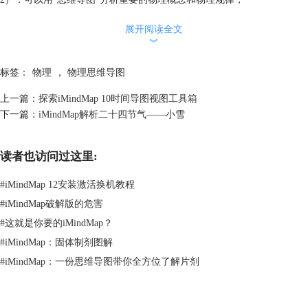
3）.其他应用（个人教学总结、笔记等）。
展开阅读全文
例如，传统的教案是一种线性方式，往往感觉跟不上大脑的思维速度，思
︾
维容易被打断，不能捕捉每一个灵感。如果在写教案前先做一个思维导图
的教学设计，再写教案，两者互为补充，你的教案就会更加条理清晰、易
标签：
物理
，
物理思维导图
于他人阅读。
上一篇：
探索iMindMap 10时间导图视图工具箱
下一篇：
iMindMap解析二十四节气——小雪
读者也访问过这里:
#
iMindMap 12安装激活换机教程
#
iMindMap破解版的危害
#
这就是你要的iMindMap？
#
iMindMap：固体制剂图解
#
iMindMap：一份思维导图带你全方位了解片剂
对于学生：