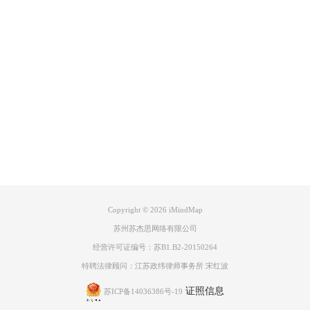
1）.可以用思维导图记课堂笔记；
2）.思维导图可以帮助学生构建物理知识体系；
3）.做物理习题时可以运用思维导图进行思考；
Product
4）.其他（实验、头脑风暴、演讲等等）。
教会学生运用“思维导图”，并把它作为一种思维习惯至关重要。所以不妨
Support
从以上介绍的几个方面入手。学生在学习物理概念、规律时往往容易犯一
些错误。比如概念混淆、理解偏差等，所以帮助他们建立准确的物理知识
网络非常重要，思维导图是一种很好的实现手段！
About
iMindMap思维导图所能做的远不止这些，鼓励学生学会使用思维导图来
学习物理，相信这样的入门一定会让他们在物理的道路上走的更远、更轻
松。好的学习方法已经分享给你了，你不妨尝试下喽。
广告联盟
了解关于iMindMap思维导图的制作或其他内容，欢迎至
iMindMap教程
免
费查询学习。
Copyright © 2026
iMindMap
苏州苏杰思网络有限公司
经营许可证编号：苏B1.B2-20150264
特聘法律顾问：江苏政纬律师事务所 宋红波
证照信息
苏ICP备14036386号-19