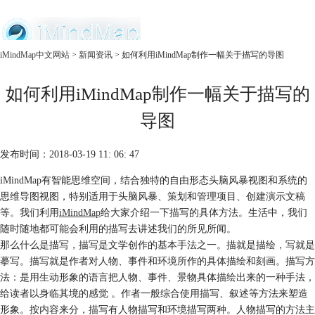
中文官网
iMindMap中文网站
>
新闻资讯
> 如何利用iMindMap制作一幅关于描写的导图
首页
如何利用iMindMap制作一幅关于描写的
产品
购买
导图
服务
发布时间：2018-03-19 11: 06: 47
iMindMap有智能思维空间，结合独特的自由形态头脑风暴视图和系统的
思维导图视图，特别适用于头脑风暴、策划和管理项目、创建演示文稿
等。我们利用
iMindMap
给大家介绍一下描写的具体方法。生活中，我们
随时随地都可能会利用的描写去讲述我们的所见所闻。
那么什么是描写，描写是文学创作的基本手法之一。描就是描绘，写就是
摹写。描写就是作者对人物、事件和环境所作的具体描绘和刻画。描写方
法：是用生动形象的语言把人物、事件、景物具体描绘出来的一种手法，
给读者以身临其境的感觉 。作者一般综合使用描写、叙述等方法来塑造
形象。按内容来分，描写有人物描写和环境描写两种。人物描写的方法主