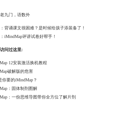
老九门
，
语数外
：
背诵课文很困难？是时候给孩子添装备了！
：
iMindMap评讲试卷好帮手！
访问过这里:
ndMap 12安装激活换机教程
ndMap破解版的危害
你要的iMindMap？
ndMap：固体制剂图解
indMap：一份思维导图带你全方位了解片剂