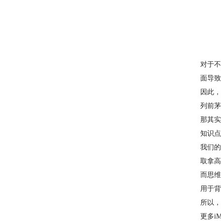
对于不
面导致
因此，
列前茅
那其实
知识点
我们的
取拿高
而思维
用于
所以，
更多i