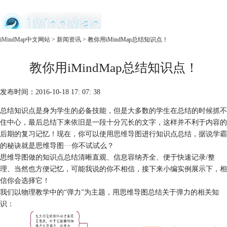
中文官网
iMindMap中文网站
>
新闻资讯
> 教你用iMindMap总结知识点！
首页
教你用iMindMap总结知识点！
产品
购买
服务
发布时间：2016-10-18 17: 07: 38
总结知识点是身为学生的必备技能，但是大多数的学生在总结的时候抓不
住中心，最后总结下来依旧是一段十分冗长的文字，这样并不利于内容的
后期的复习记忆！现在，你可以使用
思维导图
进行知识点总结，据说学霸
的秘诀就是思维导图···你不试试么？
思维导图做的知识点总结清晰直观、信息容纳齐全、便于快速记录/整
理、当然也方便记忆，可能我说的你不相信，接下来小编实例展示下，相
信你会选择它！
我们以物理教学中的“弹力”为主题，用思维导图总结关于弹力的相关知
识：