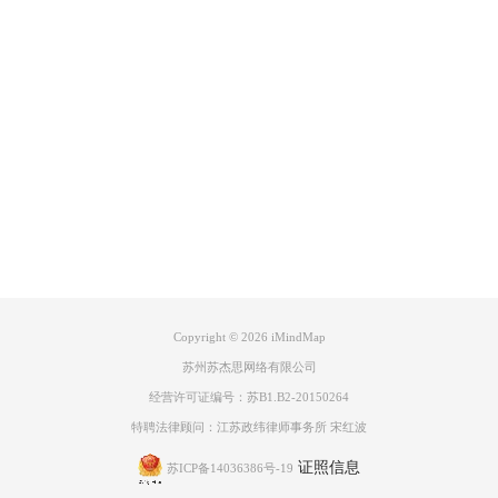
词，梳理逻辑，搭建框架，丰富内容！平时我们在学习或者课后自习室，
就可以利用思维导图进行知识点汇总总结，做到双脑同步，实时处理，以
Product
提高你的学习效率！
学习更多关于iMindMap思维导图的应用及使用技巧，欢迎点击
iMindMap
教程
查询。
Support
About
广告联盟
Copyright © 2026
iMindMap
苏州苏杰思网络有限公司
经营许可证编号：苏B1.B2-20150264
特聘法律顾问：江苏政纬律师事务所 宋红波
证照信息
苏ICP备14036386号-19