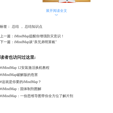
展开阅读全文
2、创建分支，添加“总结性”关键词。分支从一级到二级、三级垂直思
︾
考，逐渐细化；关键词写在分支的线上方，提炼关键信息。
标签：
总结
，
总结知识点
上一篇：
iMindMap提醒你增强防灾意识！
下一篇：
iMindMap谈“亲兄弟明算账”
读者也访问过这里:
#
iMindMap 12安装激活换机教程
#
iMindMap破解版的危害
#
这就是你要的iMindMap？
3、调整导图中的分支色彩、位置及形状/字体等。iMindMap为用户提供了
#
iMindMap：固体制剂图解
很多个性化工具，帮助你创建更直观个性的思维导图！色彩：同一分支同
#
iMindMap：一份思维导图带你全方位了解片剂
色，不同分支异色，方便记忆。图像&符号，可以帮助你轻松记忆，关联
知识点。
这样一幅知识点总结的思维导图就基本完成了，总得来讲就是：总结关键