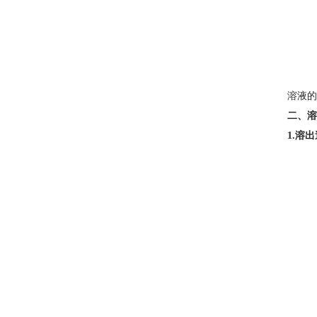
溶液的
二、溶
1.溶