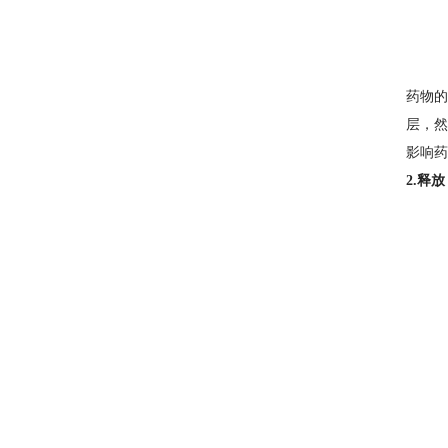
药物的
层，然
影响药
2.释放