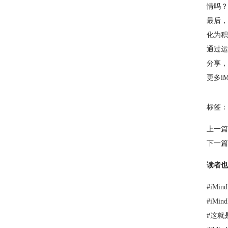
情吗？
最后，
化为积
通过运
分享，
更多i
标签：
上一篇
下一篇
读者也
#
iMi
#
iMi
#
这就是