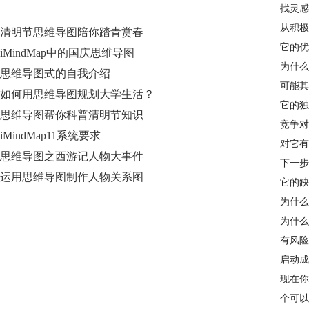
找灵感
从积极
清明节思维导图陪你踏青赏春
它的优
iMindMap中的国庆思维导图
为什么
思维导图式的自我介绍
可能其
如何用思维导图规划大学生活？
它的独
思维导图帮你科普清明节知识
竞争对
iMindMap11系统要求
对它有
思维导图之西游记人物大事件
下一步
运用思维导图制作人物关系图
它的缺
为什么
为什么
有风险
启动成
现在你
个可以