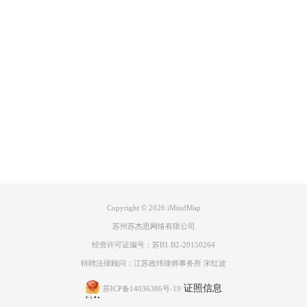
安排、还有必须要游玩的景点和必吃的美食等各方面，我们都可以将其添
加到思维导图中，方便大家一起考虑、讨论和安排。
Product
必吃美食这一项是必不可少的。我们在各大网络平台看到的、被种草的美
食图片也可以一起添加到思维导图中，这样我们每次看到都会产生吃美食
的动力！
Support
我们选中一个美食的分支框，如图4所示，在iMindMap上方工具栏中有一
个选项是“图像文件”，我们点击即可插入图片。
About
广告联盟
Copyright © 2026
iMindMap
苏州苏杰思网络有限公司
经营许可证编号：苏B1.B2-20150264
特聘法律顾问：江苏政纬律师事务所 宋红波
证照信息
苏ICP备14036386号-19