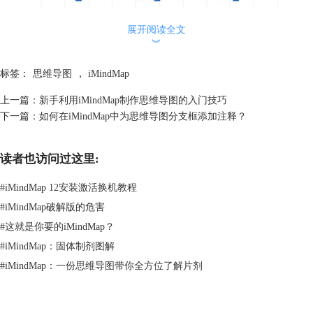
展开阅读全文
︾
标签：
思维导图
，
iMindMap
图片2：输入核心主题
上一篇：
新手利用iMindMap制作思维导图的入门技巧
下一篇：
如何在iMindMap中为思维导图分支框添加注释？
然后通过插入下一级分支的方法，将备选的旅游城市都添加到思维导图
中，如图3所示。
读者也访问过这里:
#
iMindMap 12安装激活换机教程
#
iMindMap破解版的危害
#
这就是你要的iMindMap？
#
iMindMap：固体制剂图解
#
iMindMap：一份思维导图带你全方位了解片剂
图片3：分支
然后我们可以继续添加下一级分支。旅行需要考虑时间、人员安排、路线